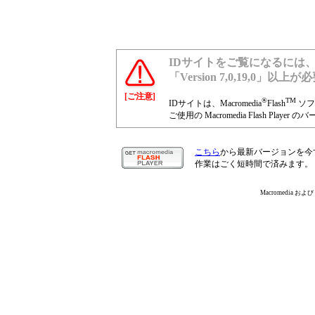
IDサイトをご覧になるには、最新のMa
「Version 7,0,19,0」以上
[ご注意]
®
TM
IDサイトは、Macromedia
Flash
ソフ
ご使用の Macromedia Flash Pl
こちら
から最新バージョンを今
作業はごく短時間で済みます。
Macromedia および